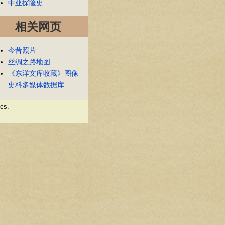
中亚探险史
相关网页
今昔照片
丝绸之路地图
《东洋文库收藏》图像
史料多媒体数据库
ics.