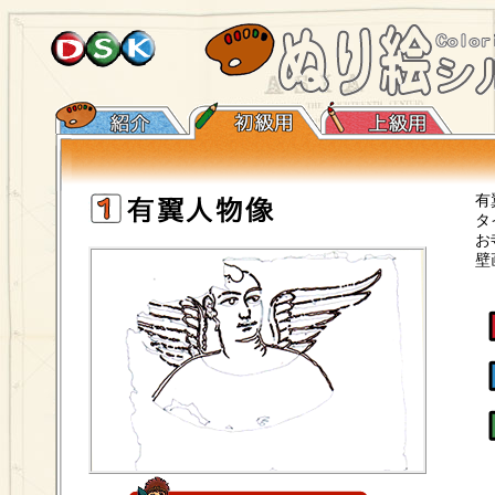
有
タ
お
壁