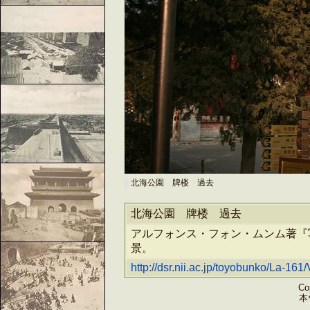
北海公園 牌楼 過去
北海公園 牌楼 過去
アルフォンス・フォン・ムンム著『
景。
http://dsr.nii.ac.jp/toyobunko/La-161
Cop
本