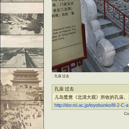
孔庙 过去
孔庙 过去
儿岛鹭麿《北清大观》所收的孔庙。1
http://dsr.nii.ac.jp/toyobunko/III-2-
Cop