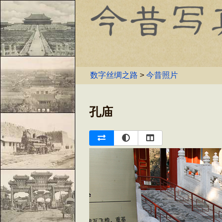
数字丝绸之路
>
今昔照片
孔庙