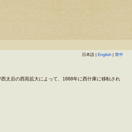
日本語 |
English
|
简中
西太后の西苑拡大によって、1888年に西什庫に移転され