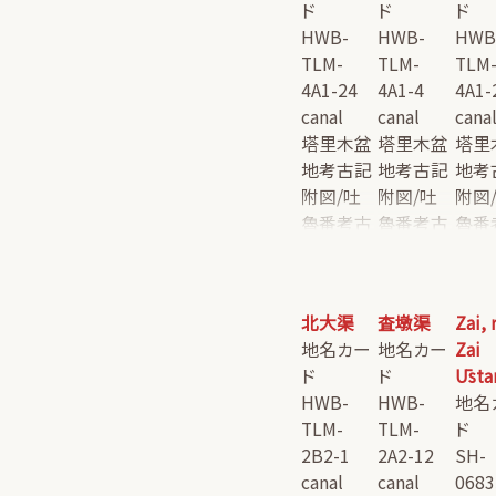
ド
ド
ド
HWB-
HWB-
HWB
TLM-
TLM-
TLM
4A1-24
4A1-4
4A1-
canal
canal
cana
塔里木盆
塔里木盆
塔里
地考古記
地考古記
地考
附図/吐
附図/吐
附図
魯番考古
魯番考古
魯番
記附図
記附図
記附
北大渠
査墩渠
Zai, 
地名カー
地名カー
Zai
ド
ド
Ūsta
HWB-
HWB-
地名
TLM-
TLM-
ド
2B2-1
2A2-12
SH-
canal
canal
0683