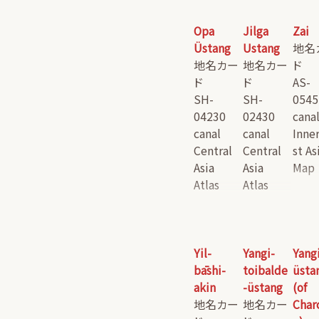
Opa
Jilga
Zai
Üstang
Ustang
地名
地名カー
地名カー
ド
ド
ド
AS-
SH-
SH-
0545
04230
02430
cana
canal
canal
Inne
Central
Central
st As
Asia
Asia
Map
Atlas
Atlas
Yil-
Yangi-
Yang
bāshi-
toibalde
üsta
akin
-üstang
(of
地名カー
地名カー
Char