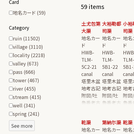
Card
59 items
地名カード
(59)
土尤包第
大裕勒都
小裕
Category
大渠
司渠
司渠
ruin
(11502)
地名カー
地名カー
地名
ド
ド
ド
village
(3110)
HWB-
HWB-
HWB
locality
(2218)
TLM-
TLM-
TLM
valley
(673)
5C2-21
5B1-22
5B1-
pass
(666)
canal
canal
cana
tower
(467)
塔里木盆
塔里木盆
塔里
river
(455)
地考古記
地考古記
地考
附図/吐
附図/吐
附図
stream
(415)
魯番考古
魯番考古
魯番
well
(341)
記附図
記附図
記附
spring
(241)
乾渠
第納尓渠
乾渠
See more
地名カー
地名カー
地名