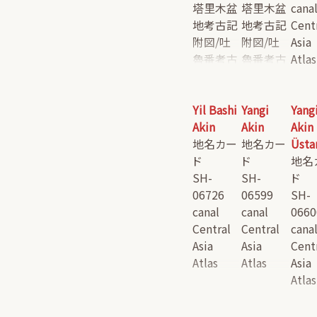
塔里木盆
塔里木盆
cana
地考古記
地考古記
Cent
附図/吐
附図/吐
Asia
魯番考古
魯番考古
Atlas
記附図
記附図
Yil Bashi
Yangi
Yang
Akin
Akin
Akin
地名カー
地名カー
Üsta
ド
ド
地名
SH-
SH-
ド
06726
06599
SH-
canal
canal
0660
Central
Central
cana
Asia
Asia
Cent
Atlas
Atlas
Asia
Atlas