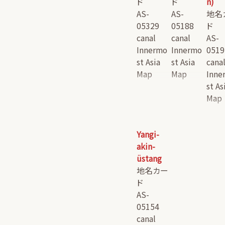
ド
ド
n)
AS-
AS-
地名
05329
05188
ド
canal
canal
AS-
Innermo
Innermo
0519
st Asia
st Asia
cana
Map
Map
Inne
st As
Map
Yangi-
akin-
üstang
地名カー
ド
AS-
05154
canal