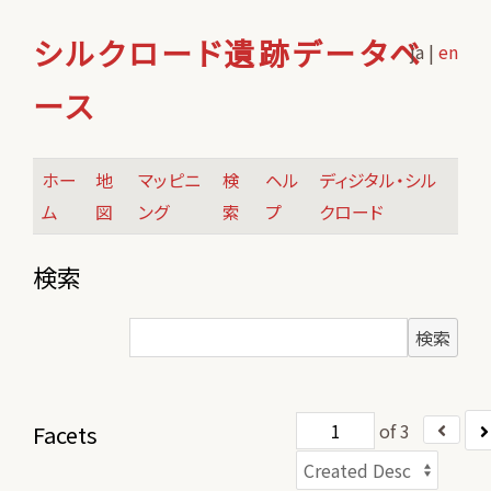
シルクロード遺跡データベ
ja |
en
ース
ホー
地
マッピニ
検
ヘル
ディジタル・シル
ム
図
ング
索
プ
クロード
検索
検索
of 3
Facets