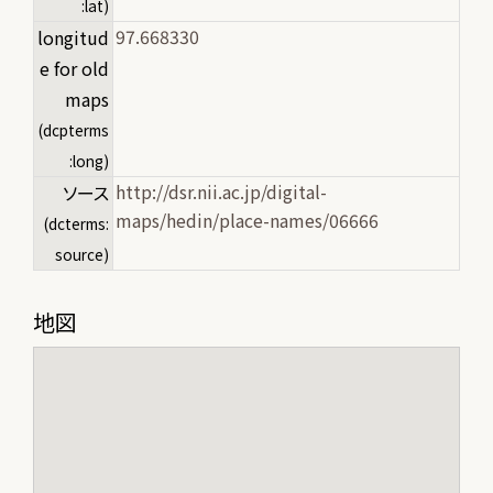
:lat)
97.668330
longitud
e for old
maps
(dcpterms
:long)
http://dsr.nii.ac.jp/digital-
ソース
maps/hedin/place-names/06666
(dcterms:
source)
地図