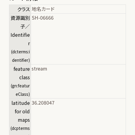
地名カード
クラス
SH-06666
資源識別
子／
Identifie
r
(dcterms:i
dentifier)
stream
feature
class
(gn:featur
eClass)
36.208047
latitude
for old
maps
(dcpterms