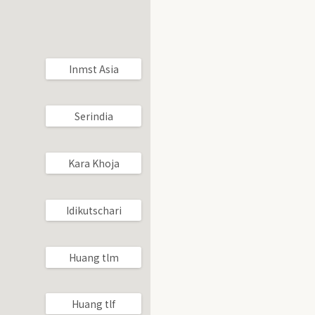
Inmst Asia
Serindia
Kara Khoja
Idikutschari
Huang tlm
Huang tlf