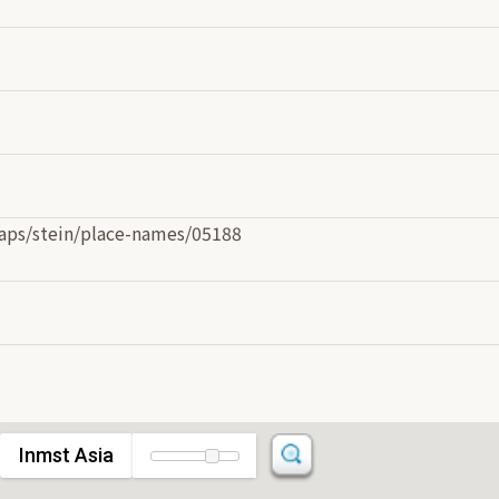
l-maps/stein/place-names/05188
Inmst Asia