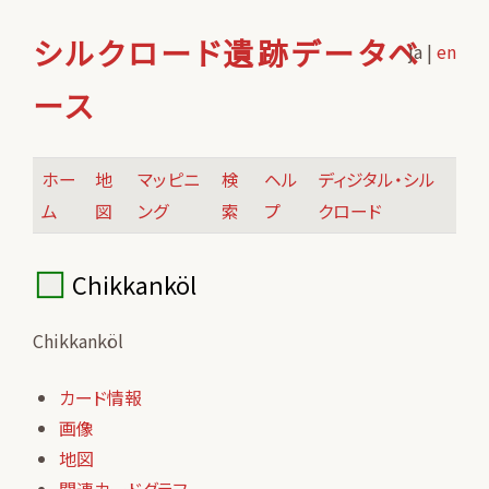
シルクロード遺跡データベ
ja |
en
ース
ホー
地
マッピニ
検
ヘル
ディジタル・シル
ム
図
ング
索
プ
クロード
Chikkanköl
Chikkanköl
カード情報
画像
地図