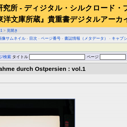
研究所 - ディジタル・シルクロード・
東洋文庫所蔵』貴重書デジタルアーカ
-1
>
見開き
画像サムネイル
-
目次
-
ページ番号
-
書誌情報（メタデータ）
-
キャプ
ジ検索
タイトル
ページ
hme durch Ostpersien : vol.1