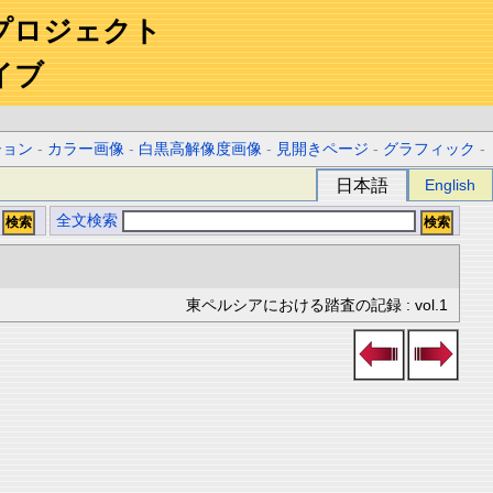
プロジェクト
イブ
ション
-
カラー画像
-
白黒高解像度画像
-
見開きページ
-
グラフィック
-
日本語
English
全文検索
東ペルシアにおける踏査の記録 : vol.1