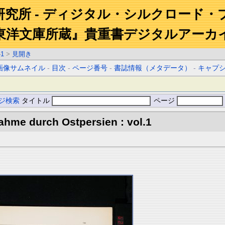
研究所 - ディジタル・シルクロード・
東洋文庫所蔵』貴重書デジタルアーカ
-1
>
見開き
画像サムネイル
-
目次
-
ページ番号
-
書誌情報（メタデータ）
-
キャプ
ジ検索
タイトル
ページ
hme durch Ostpersien : vol.1