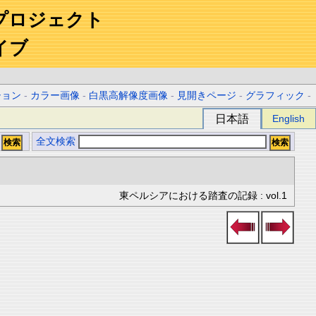
プロジェクト
イブ
ション
-
カラー画像
-
白黒高解像度画像
-
見開きページ
-
グラフィック
-
日本語
English
全文検索
東ペルシアにおける踏査の記録 : vol.1