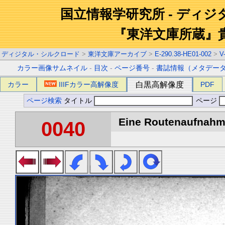
国立情報学研究所 - ディ
『東洋文庫所蔵』
ディジタル・シルクロード
>
東洋文庫アーカイブ
>
E-290.38-HE01-002
>
V
カラー画像サムネイル
-
目次
-
ページ番号
-
書誌情報（メタデー
カラー
IIIFカラー高解像度
白黒高解像度
PDF
ページ検索
タイトル
ページ
Eine Routenaufnahme
0040