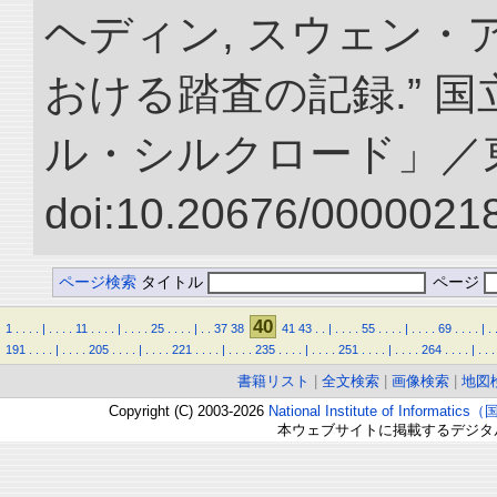
ヘディン, スウェン・
おける踏査の記録.” 
ル・シルクロード」／
doi:10.20676/00000218
ページ検索
タイトル
ページ
40
1
.
.
.
.
|
.
.
.
.
11
.
.
.
.
|
.
.
.
.
25
.
.
.
.
|
.
.
37
38
41
43
.
.
|
.
.
.
.
55
.
.
.
.
|
.
.
.
.
69
.
.
.
.
|
.
191
.
.
.
.
|
.
.
.
.
205
.
.
.
.
|
.
.
.
.
221
.
.
.
.
|
.
.
.
.
235
.
.
.
.
|
.
.
.
.
251
.
.
.
.
|
.
.
.
.
264
.
.
.
.
|
.
.
.
書籍リスト
|
全文検索
|
画像検索
|
地図
Copyright (C) 2003-2026
National Institute of Inform
本ウェブサイトに掲載するデジタ