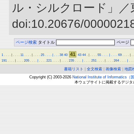
ル・シルクロード」／
doi:10.20676/00000218
ページ検索
タイトル
ページ
41
1
.
.
.
.
|
.
.
.
.
11
.
.
.
.
|
.
.
.
.
25
.
.
.
.
|
.
.
.
38
40
43
44
.
|
.
.
.
.
55
.
.
.
.
|
.
.
.
.
69
.
.
.
.
|
.
191
.
.
.
.
|
.
.
.
.
205
.
.
.
.
|
.
.
.
.
221
.
.
.
.
|
.
.
.
.
235
.
.
.
.
|
.
.
.
.
251
.
.
.
.
|
.
.
.
.
264
.
.
.
.
|
.
.
.
書籍リスト
|
全文検索
|
画像検索
|
地図
Copyright (C) 2003-2026
National Institute of Inform
本ウェブサイトに掲載するデジタ