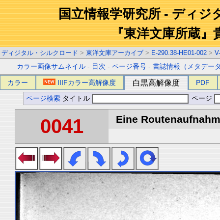
国立情報学研究所 - ディ
『東洋文庫所蔵』
ディジタル・シルクロード
>
東洋文庫アーカイブ
>
E-290.38-HE01-002
>
V
カラー画像サムネイル
-
目次
-
ページ番号
-
書誌情報（メタデー
カラー
IIIFカラー高解像度
白黒高解像度
PDF
ページ検索
タイトル
ページ
Eine Routenaufnahme
0041