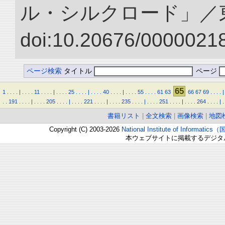
ル・シルクロード」／
doi:10.20676/00000218
ページ検索
タイトル
ページ
65
1
.
.
.
.
|
.
.
.
.
11
.
.
.
.
|
.
.
.
.
25
.
.
.
.
|
.
.
.
.
40
.
.
.
.
|
.
.
.
.
55
.
.
.
.
61
63
66
67
69
.
.
.
.
|
.
.
191
.
.
.
.
|
.
.
.
.
205
.
.
.
.
|
.
.
.
.
221
.
.
.
.
|
.
.
.
.
235
.
.
.
.
|
.
.
.
.
251
.
.
.
.
|
.
.
.
.
264
.
.
.
.
|
.
書籍リスト
|
全文検索
|
画像検索
|
地図
Copyright (C) 2003-2026
National Institute of Inform
本ウェブサイトに掲載するデジタ