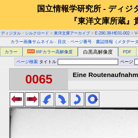
国立情報学研究所 - ディ
『東洋文庫所蔵』
ディジタル・シルクロード
>
東洋文庫アーカイブ
>
E-290.38-HE01-002
>
V
カラー画像サムネイル
-
目次
-
ページ番号
-
書誌情報（メタデー
カラー
IIIFカラー高解像度
白黒高解像度
PDF
ページ検索
タイトル
ページ
Eine Routenaufnahme
0065