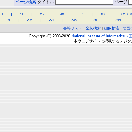
ページ検索
タイトル
ページ
1
.
.
.
.
|
.
.
.
.
11
.
.
.
.
|
.
.
.
.
25
.
.
.
.
|
.
.
.
.
40
.
.
.
.
|
.
.
.
.
55
.
.
.
.
|
.
.
.
.
69
.
.
.
.
|
.
.
.
.
82
83
8
.
.
191
.
.
.
.
|
.
.
.
.
205
.
.
.
.
|
.
.
.
.
221
.
.
.
.
|
.
.
.
.
235
.
.
.
.
|
.
.
.
.
251
.
.
.
.
|
.
.
.
.
264
.
.
.
.
|
.
書籍リスト
|
全文検索
|
画像検索
|
地図
Copyright (C) 2003-2026
National Institute of Inform
本ウェブサイトに掲載するデジタ