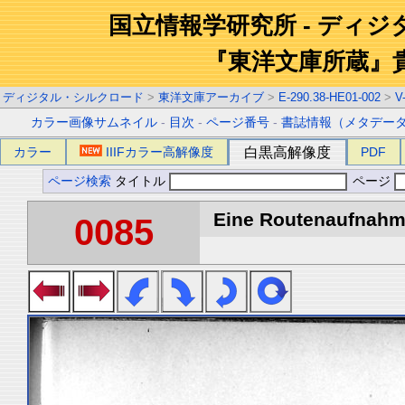
国立情報学研究所 - ディ
『東洋文庫所蔵』
ディジタル・シルクロード
>
東洋文庫アーカイブ
>
E-290.38-HE01-002
>
V
カラー画像サムネイル
-
目次
-
ページ番号
-
書誌情報（メタデー
カラー
IIIFカラー高解像度
白黒高解像度
PDF
ページ検索
タイトル
ページ
Eine Routenaufnahme
0085