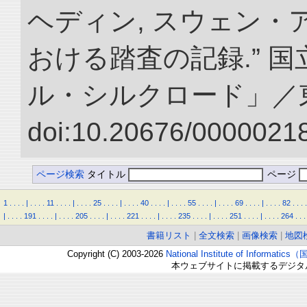
ヘディン, スウェン・
おける踏査の記録.” 
ル・シルクロード」／
doi:10.20676/00000218
ページ検索
タイトル
ページ
1
.
.
.
.
|
.
.
.
.
11
.
.
.
.
|
.
.
.
.
25
.
.
.
.
|
.
.
.
.
40
.
.
.
.
|
.
.
.
.
55
.
.
.
.
|
.
.
.
.
69
.
.
.
.
|
.
.
.
.
82
.
.
.
.
|
.
.
.
.
191
.
.
.
.
|
.
.
.
.
205
.
.
.
.
|
.
.
.
.
221
.
.
.
.
|
.
.
.
.
235
.
.
.
.
|
.
.
.
.
251
.
.
.
.
|
.
.
.
.
264
.
.
.
書籍リスト
|
全文検索
|
画像検索
|
地図
Copyright (C) 2003-2026
National Institute of Inform
本ウェブサイトに掲載するデジタ