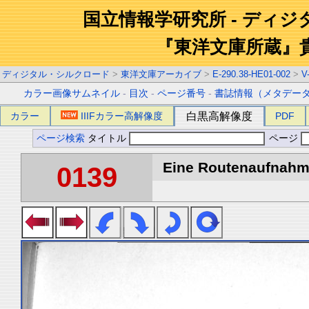
国立情報学研究所 - ディ
『東洋文庫所蔵』
ディジタル・シルクロード
>
東洋文庫アーカイブ
>
E-290.38-HE01-002
>
V
カラー画像サムネイル
-
目次
-
ページ番号
-
書誌情報（メタデー
カラー
IIIFカラー高解像度
白黒高解像度
PDF
ページ検索
タイトル
ページ
Eine Routenaufnahme
0139