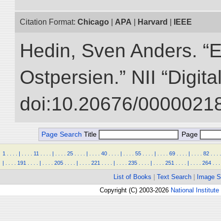
Citation Format:
Chicago
|
APA
|
Harvard
|
IEEE
Hedin, Sven Anders. “
Ostpersien.” NII “Digit
doi:10.20676/00000218
Page Search
Title
Page
1
.
.
.
.
|
.
.
.
.
11
.
.
.
.
|
.
.
.
.
25
.
.
.
.
|
.
.
.
.
40
.
.
.
.
|
.
.
.
.
55
.
.
.
.
|
.
.
.
.
69
.
.
.
.
|
.
.
.
.
82
.
.
.
.
|
.
.
.
.
191
.
.
.
.
|
.
.
.
.
205
.
.
.
.
|
.
.
.
.
221
.
.
.
.
|
.
.
.
.
235
.
.
.
.
|
.
.
.
.
251
.
.
.
.
|
.
.
.
.
264
.
.
.
List of Books
|
Text Search
|
Image S
Copyright (C) 2003-2026
National Institute