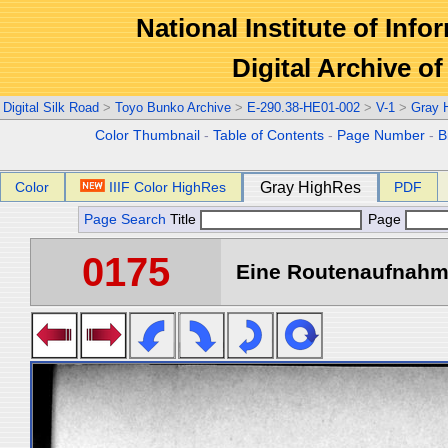
National Institute of Info
Digital Archive 
Digital Silk Road
>
Toyo Bunko Archive
>
E-290.38-HE01-002
>
V-1
>
Gray 
Color Thumbnail
-
Table of Contents
-
Page Number
-
B
Color
IIIF Color HighRes
Gray HighRes
PDF
Page Search
Title
Page
0175
Eine Routenaufnahme