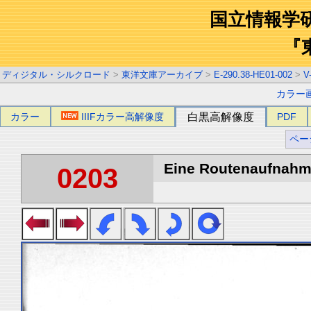
国立情報学
『
ディジタル・シルクロード
>
東洋文庫アーカイブ
>
E-290.38-HE01-002
>
V
カラー
カラー
IIIFカラー高解像度
白黒高解像度
PDF
ペー
Eine Routenaufnahme
0203