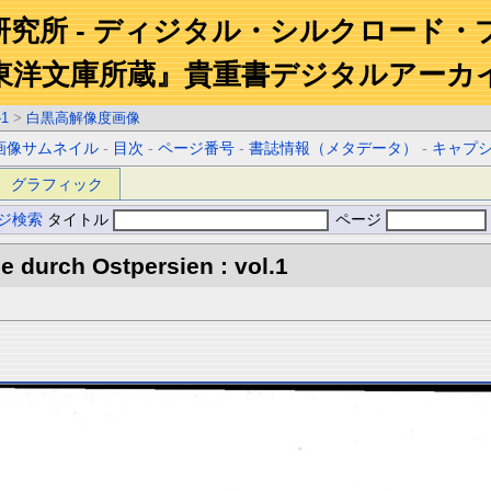
研究所 - ディジタル・シルクロード・
東洋文庫所蔵』貴重書デジタルアーカ
-1
>
白黒高解像度画像
画像サムネイル
-
目次
-
ページ番号
-
書誌情報（メタデータ）
-
キャプ
グラフィック
ジ検索
タイトル
ページ
 durch Ostpersien : vol.1