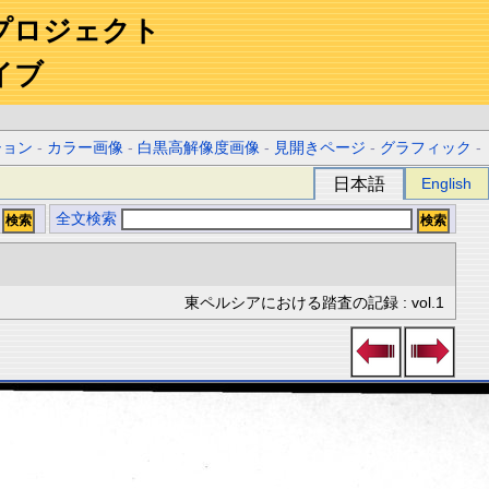
プロジェクト
イブ
ション
-
カラー画像
-
白黒高解像度画像
-
見開きページ
-
グラフィック
-
日本語
English
全文検索
東ペルシアにおける踏査の記録 : vol.1