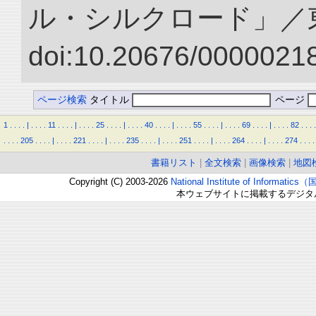
ル・シルクロード」／
doi:10.20676/00000218
ページ検索
タイトル
ページ
1
.
.
.
.
|
.
.
.
.
11
.
.
.
.
|
.
.
.
.
25
.
.
.
.
|
.
.
.
.
40
.
.
.
.
|
.
.
.
.
55
.
.
.
.
|
.
.
.
.
69
.
.
.
.
|
.
.
.
.
82
.
.
.
.
.
.
.
.
205
.
.
.
.
|
.
.
.
.
221
.
.
.
.
|
.
.
.
.
235
.
.
.
.
|
.
.
.
.
251
.
.
.
.
|
.
.
.
.
264
.
.
.
.
|
.
.
.
.
274
.
.
.
.
書籍リスト
|
全文検索
|
画像検索
|
地図
Copyright (C) 2003-2026
National Institute of Inform
本ウェブサイトに掲載するデジタ