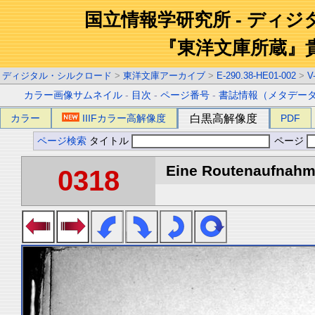
国立情報学研究所 - ディ
『東洋文庫所蔵』
ディジタル・シルクロード
>
東洋文庫アーカイブ
>
E-290.38-HE01-002
>
V
カラー画像サムネイル
-
目次
-
ページ番号
-
書誌情報（メタデー
カラー
IIIFカラー高解像度
白黒高解像度
PDF
ページ検索
タイトル
ページ
Eine Routenaufnahme
0318