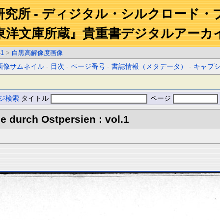
研究所 - ディジタル・シルクロード・
東洋文庫所蔵』貴重書デジタルアーカ
-1
>
白黒高解像度画像
画像サムネイル
-
目次
-
ページ番号
-
書誌情報（メタデータ）
-
キャプ
ジ検索
タイトル
ページ
 durch Ostpersien : vol.1