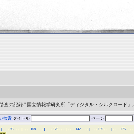
記録.” 国立情報学研究所「ディジタル・シルクロード」／東洋文庫. d
ジ検索
タイトル
ページ
|
.
.
.
.
95
.
.
.
.
|
.
.
.
.
109
.
.
.
.
|
.
.
.
.
125
.
.
.
.
|
.
.
.
.
142
.
.
.
.
|
.
.
.
.
159
.
.
.
.
|
.
.
.
.
175
.
.
.
.