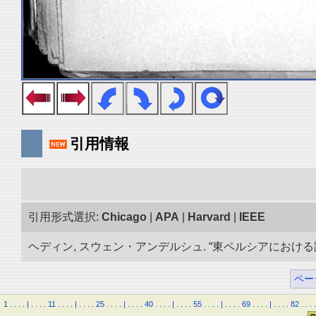
引用情報
引用形式選択:
Chicago
|
APA
|
Harvard
|
IEEE
ヘディン, スウェン・アンデルシュ. “東ペルシアにおける踏査の
ペー
1
.
.
.
.
|
.
.
.
.
11
.
.
.
.
|
.
.
.
.
25
.
.
.
.
|
.
.
.
.
40
.
.
.
.
|
.
.
.
.
55
.
.
.
.
|
.
.
.
.
69
.
.
.
.
|
.
.
.
.
82
.
.
.
.