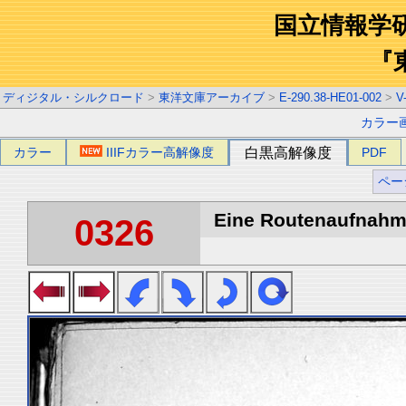
国立情報学
『
ディジタル・シルクロード
>
東洋文庫アーカイブ
>
E-290.38-HE01-002
>
V
カラー
カラー
IIIFカラー高解像度
白黒高解像度
PDF
ペー
Eine Routenaufnahme
0326