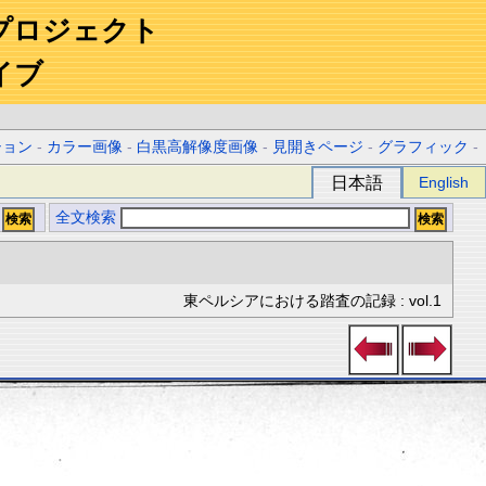
プロジェクト
イブ
ション
-
カラー画像
-
白黒高解像度画像
-
見開きページ
-
グラフィック
-
日本語
English
全文検索
東ペルシアにおける踏査の記録 : vol.1