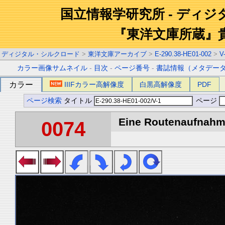
国立情報学研究所 - ディ
『東洋文庫所蔵』
ディジタル・シルクロード
>
東洋文庫アーカイブ
>
E-290.38-HE01-002
>
V
カラー画像サムネイル
-
目次
-
ページ番号
-
書誌情報（メタデー
カラー
IIIFカラー高解像度
白黒高解像度
PDF
ページ検索
タイトル
ページ
Eine Routenaufnahme
0074