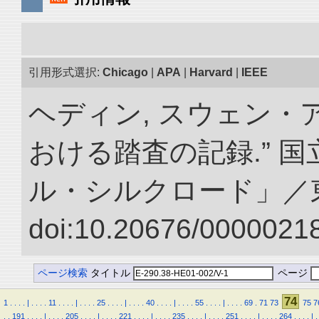
引用形式選択:
Chicago
|
APA
|
Harvard
|
IEEE
ヘディン, スウェン・
おける踏査の記録.” 
ル・シルクロード」／
doi:10.20676/00000218
ページ検索
タイトル
ページ
74
1
.
.
.
.
|
.
.
.
.
11
.
.
.
.
|
.
.
.
.
25
.
.
.
.
|
.
.
.
.
40
.
.
.
.
|
.
.
.
.
55
.
.
.
.
|
.
.
.
.
69
.
71
73
75
7
.
.
191
.
.
.
.
|
.
.
.
.
205
.
.
.
.
|
.
.
.
.
221
.
.
.
.
|
.
.
.
.
235
.
.
.
.
|
.
.
.
.
251
.
.
.
.
|
.
.
.
.
264
.
.
.
.
|
.