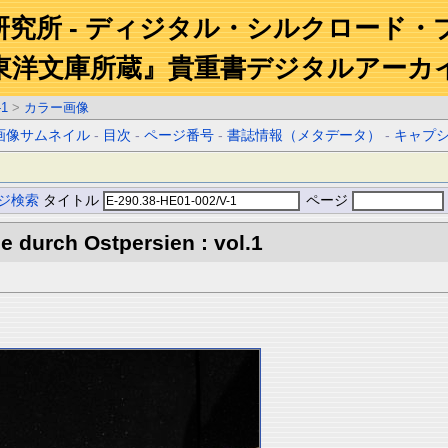
研究所 - ディジタル・シルクロード・
東洋文庫所蔵』貴重書デジタルアーカ
-1
>
カラー画像
画像サムネイル
-
目次
-
ページ番号
-
書誌情報（メタデータ）
-
キャプ
ジ検索
タイトル
ページ
 durch Ostpersien : vol.1