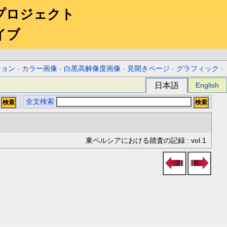
プロジェクト
イブ
ション
-
カラー画像
-
白黒高解像度画像
-
見開きページ
-
グラフィック
-
日本語
English
全文検索
東ペルシアにおける踏査の記録 : vol.1