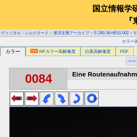
国立情報学
『
ディジタル・シルクロード
>
東洋文庫アーカイブ
>
E-290.38-HE01-002
>
V
カラー
カラー
IIIFカラー高解像度
白黒高解像度
PDF
ペー
Eine Routenaufnahme
0084