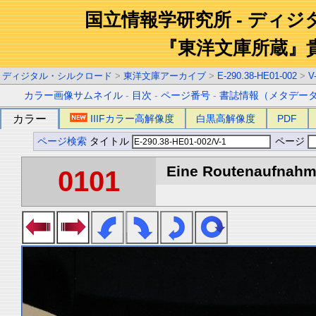
国立情報学研究所 - ディ
『東洋文庫所蔵』
ディジタル・シルクロード
>
東洋文庫アーカイブ
>
E-290.38-HE01-002
>
V
カラー画像サムネイル
-
目次
-
ページ番号
-
書誌情報（メタデー
カラー
IIIFカラー高解像度
白黒高解像度
PDF
ページ検索
タイトル
ページ
Eine Routenaufnahme
0101