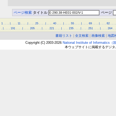
ページ検索
タイトル
ページ
1
.
.
.
.
|
.
.
.
.
11
.
.
.
.
|
.
.
.
.
25
.
.
.
.
|
.
.
.
.
40
.
.
.
.
|
.
.
.
.
55
.
.
.
.
|
.
.
.
.
69
.
.
.
.
|
.
.
.
.
82
.
.
.
.
.
|
.
.
.
.
191
.
.
.
.
|
.
.
.
.
205
.
.
.
.
|
.
.
.
.
221
.
.
.
.
|
.
.
.
.
235
.
.
.
.
|
.
.
.
.
251
.
.
.
.
|
.
.
.
.
264
.
.
書籍リスト
|
全文検索
|
画像検索
|
地図
Copyright (C) 2003-2026
National Institute of Inform
本ウェブサイトに掲載するデジタ