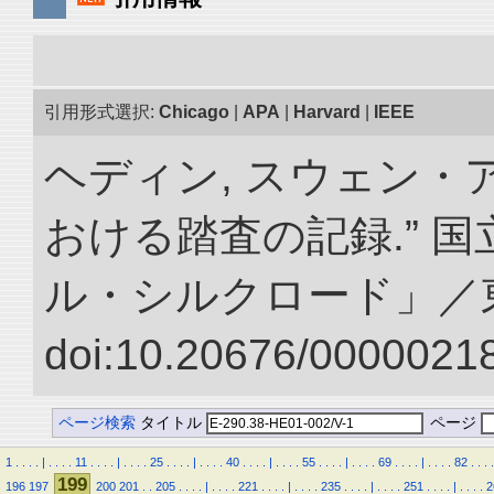
引用形式選択:
Chicago
|
APA
|
Harvard
|
IEEE
ヘディン, スウェン・
おける踏査の記録.” 
ル・シルクロード」／
doi:10.20676/00000218
ページ検索
タイトル
ページ
1
.
.
.
.
|
.
.
.
.
11
.
.
.
.
|
.
.
.
.
25
.
.
.
.
|
.
.
.
.
40
.
.
.
.
|
.
.
.
.
55
.
.
.
.
|
.
.
.
.
69
.
.
.
.
|
.
.
.
.
82
.
.
.
.
199
196
197
200
201
.
.
205
.
.
.
.
|
.
.
.
.
221
.
.
.
.
|
.
.
.
.
235
.
.
.
.
|
.
.
.
.
251
.
.
.
.
|
.
.
.
.
2