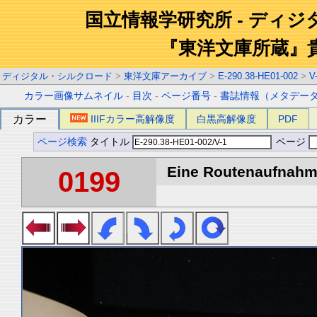
国立情報学研究所 - ディ
『東洋文庫所蔵』
ディジタル・シルクロード
>
東洋文庫アーカイブ
>
E-290.38-HE01-002
>
V
カラー画像サムネイル
-
目次
-
ページ番号
-
書誌情報（メタデー
カラー
IIIFカラー高解像度
白黒高解像度
PDF
ページ検索
タイトル
ページ
Eine Routenaufnahme
0199