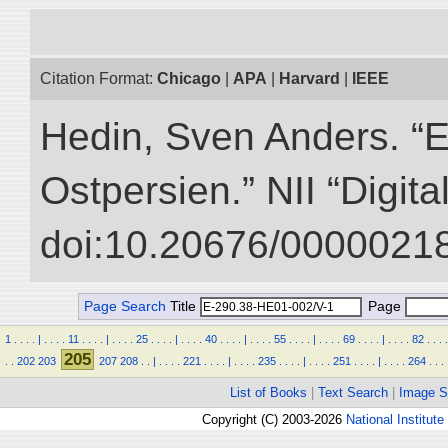
Citation Format:
Chicago
|
APA
|
Harvard
|
IEEE
Hedin, Sven Anders. “
Ostpersien.” NII “Digit
doi:10.20676/00000218
Page Search
Title
Page
1
.
.
.
.
|
.
.
.
.
11
.
.
.
.
|
.
.
.
.
25
.
.
.
.
|
.
.
.
.
40
.
.
.
.
|
.
.
.
.
55
.
.
.
.
|
.
.
.
.
69
.
.
.
.
|
.
.
.
.
82
.
.
.
.
205
.
.
202
203
207
208
.
.
|
.
.
.
.
221
.
.
.
.
|
.
.
.
.
235
.
.
.
.
|
.
.
.
.
251
.
.
.
.
|
.
.
.
.
264
.
.
.
List of Books
|
Text Search
|
Image S
Copyright (C) 2003-2026
National Institute