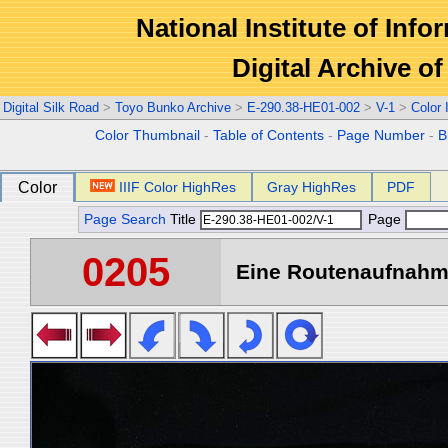
National Institute of Info
Digital Archive 
Digital Silk Road
>
Toyo Bunko Archive
>
E-290.38-HE01-002
>
V-1
>
Color
Color Thumbnail
-
Table of Contents
-
Page Number
-
B
Color
IIIF Color HighRes
Gray HighRes
PDF
Page Search
Title
Page
0205
Eine Routenaufnahme