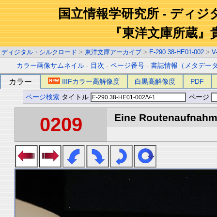
国立情報学研究所 - ディ
『東洋文庫所蔵』
ディジタル・シルクロード
>
東洋文庫アーカイブ
>
E-290.38-HE01-002
>
V
カラー画像サムネイル
-
目次
-
ページ番号
-
書誌情報（メタデー
カラー
IIIFカラー高解像度
白黒高解像度
PDF
ページ検索
タイトル
ページ
Eine Routenaufnahme
0209