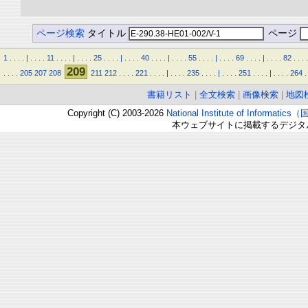
ページ検索
タイトル
ページ
1
.
.
.
.
|
.
.
.
.
11
.
.
.
.
|
.
.
.
.
25
.
.
.
.
|
.
.
.
.
40
.
.
.
.
|
.
.
.
.
55
.
.
.
.
|
.
.
.
.
69
.
.
.
.
|
.
.
.
.
82
.
.
.
.
209
.
.
.
.
205
207
208
211
212
.
.
.
.
221
.
.
.
.
|
.
.
.
.
235
.
.
.
.
|
.
.
.
.
251
.
.
.
.
|
.
.
.
.
264
.
書籍リスト
|
全文検索
|
画像検索
|
地図
Copyright (C) 2003-2026
National Institute of Inform
本ウェブサイトに掲載するデジタ