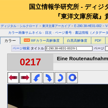
国立情報学研究所 - ディ
『東洋文庫所蔵』
ディジタル・シルクロード
>
東洋文庫アーカイブ
>
E-290.38-HE01-002
>
V
カラー画像サムネイル
-
目次
-
ページ番号
-
書誌情報（メタデー
カラー
IIIFカラー高解像度
白黒高解像度
PDF
ページ検索
タイトル
ページ
Eine Routenaufnahme
0217