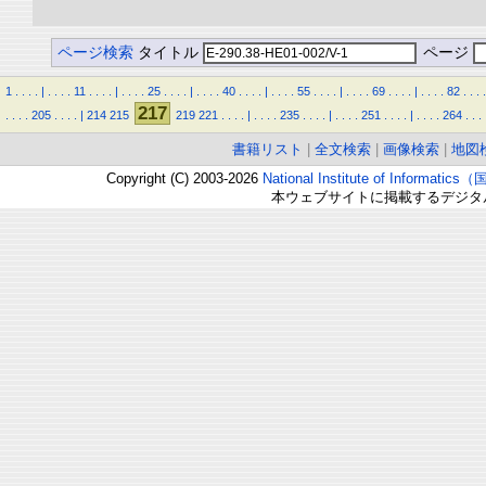
ページ検索
タイトル
ページ
1
.
.
.
.
|
.
.
.
.
11
.
.
.
.
|
.
.
.
.
25
.
.
.
.
|
.
.
.
.
40
.
.
.
.
|
.
.
.
.
55
.
.
.
.
|
.
.
.
.
69
.
.
.
.
|
.
.
.
.
82
.
.
.
.
217
.
.
.
.
205
.
.
.
.
|
214
215
219
221
.
.
.
.
|
.
.
.
.
235
.
.
.
.
|
.
.
.
.
251
.
.
.
.
|
.
.
.
.
264
.
.
.
書籍リスト
|
全文検索
|
画像検索
|
地図
Copyright (C) 2003-2026
National Institute of Inform
本ウェブサイトに掲載するデジタ