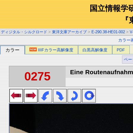
国立情報学
『
ディジタル・シルクロード
>
東洋文庫アーカイブ
>
E-290.38-HE01-002
>
V
カラー
カラー
IIIFカラー高解像度
白黒高解像度
PDF
ペー
Eine Routenaufnahme
0275