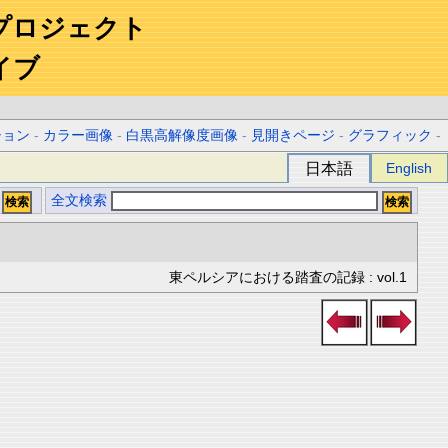
プロジェクト
イブ
ション
-
カラー画像
-
白黒高解像度画像
-
見開きページ
-
グラフィック
-
日本語
English
全文検索
東ペルシアにおける踏査の記録 : vol.1