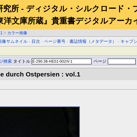
研究所 - ディジタル・シルクロード・
東洋文庫所蔵』貴重書デジタルアーカ
-1
>
カラー画像
画像サムネイル
-
目次
-
ページ番号
-
書誌情報（メタデータ）
-
キャプ
ジ検索
タイトル
ページ
 durch Ostpersien : vol.1