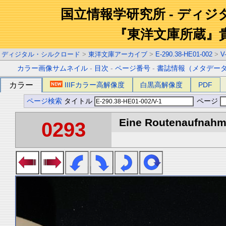
国立情報学研究所 - ディ
『東洋文庫所蔵』
ディジタル・シルクロード
>
東洋文庫アーカイブ
>
E-290.38-HE01-002
>
V
カラー画像サムネイル
-
目次
-
ページ番号
-
書誌情報（メタデー
カラー
IIIFカラー高解像度
白黒高解像度
PDF
ページ検索
タイトル
ページ
Eine Routenaufnahme
0293