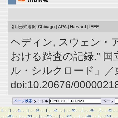
引用形式選択:
Chicago
|
APA
|
Harvard
|
IEEE
ヘディン, スウェン・
おける踏査の記録.” 
ル・シルクロード」／
doi:10.20676/00000218
ページ検索
タイトル
ページ
1
.
.
.
.
|
.
.
.
.
11
.
.
.
.
|
.
.
.
.
25
.
.
.
.
|
.
.
.
.
40
.
.
.
.
|
.
.
.
.
55
.
.
.
.
|
.
.
.
.
69
.
.
.
.
|
.
.
.
.
82
.
.
.
.
.
.
.
.
205
.
.
.
.
|
.
.
.
.
221
.
.
.
.
|
.
.
.
.
235
.
.
.
.
|
.
.
.
.
251
.
.
.
.
|
.
.
.
.
264
.
.
.
.
|
.
.
.
.
274
.
.
.
.