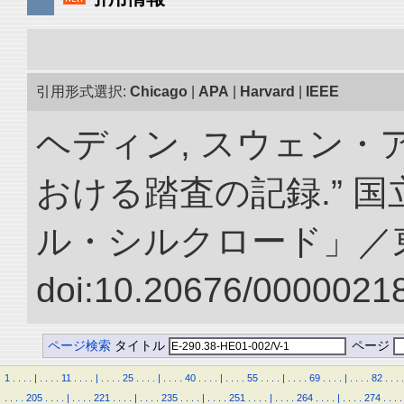
引用形式選択:
Chicago
|
APA
|
Harvard
|
IEEE
ヘディン, スウェン・
おける踏査の記録.” 
ル・シルクロード」／
doi:10.20676/00000218
ページ検索
タイトル
ページ
1
.
.
.
.
|
.
.
.
.
11
.
.
.
.
|
.
.
.
.
25
.
.
.
.
|
.
.
.
.
40
.
.
.
.
|
.
.
.
.
55
.
.
.
.
|
.
.
.
.
69
.
.
.
.
|
.
.
.
.
82
.
.
.
.
.
.
.
.
205
.
.
.
.
|
.
.
.
.
221
.
.
.
.
|
.
.
.
.
235
.
.
.
.
|
.
.
.
.
251
.
.
.
.
|
.
.
.
.
264
.
.
.
.
|
.
.
.
.
274
.
.
.
.