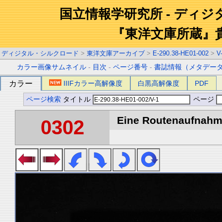
国立情報学研究所 - ディ
『東洋文庫所蔵』
ディジタル・シルクロード
>
東洋文庫アーカイブ
>
E-290.38-HE01-002
>
V
カラー画像サムネイル
-
目次
-
ページ番号
-
書誌情報（メタデー
カラー
IIIFカラー高解像度
白黒高解像度
PDF
ページ検索
タイトル
ページ
Eine Routenaufnahme
0302