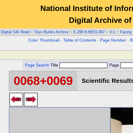
National Institute of Info
Digital Archive 
Digital Silk Road
>
Toyo Bunko Archive
>
E-290.9-HE01-007
>
V-1
>
Facing
Color Thumbnail
-
Table of Contents
-
Page Number
-
B
Page Search
Title
Page
0068+0069
Scientific Result