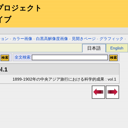
プロジェクト
イブ
ション
-
カラー画像
-
白黒高解像度画像
-
見開きページ
-
グラフィック
-
日本語
English
全文検索
l.1
1899-1902年の中央アジア旅行における科学的成果 : vol.1