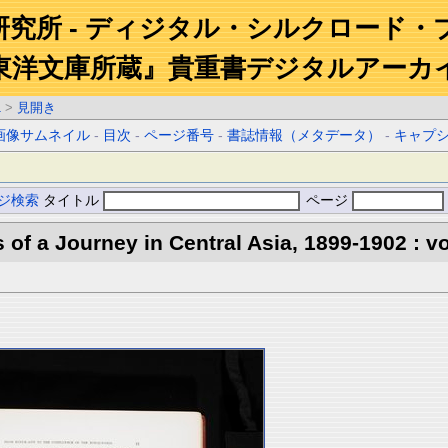
研究所 - ディジタル・シルクロード・
東洋文庫所蔵』貴重書デジタルアーカ
1
>
見開き
画像サムネイル
-
目次
-
ページ番号
-
書誌情報（メタデータ）
-
キャプ
ジ検索
タイトル
ページ
s of a Journey in Central Asia, 1899-1902 : vo