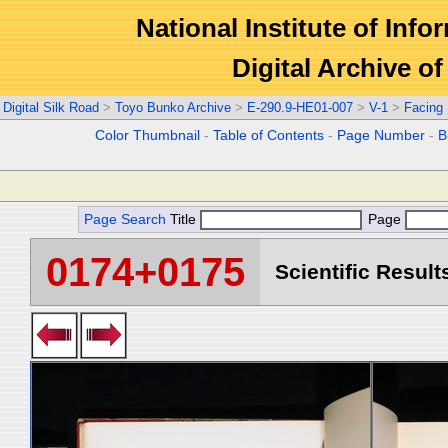
National Institute of Info
Digital Archive 
Digital Silk Road
>
Toyo Bunko Archive
>
E-290.9-HE01-007
>
V-1
>
Facing
Color Thumbnail
-
Table of Contents
-
Page Number
-
B
Page Search
Title
Page
0174+0175
Scientific Result