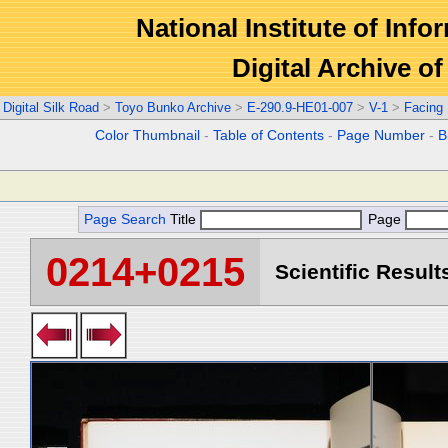
National Institute of Info
Digital Archive 
Digital Silk Road
>
Toyo Bunko Archive
>
E-290.9-HE01-007
>
V-1
>
Facing
Color Thumbnail
-
Table of Contents
-
Page Number
-
B
Page Search
Title
Page
0214+0215
Scientific Result