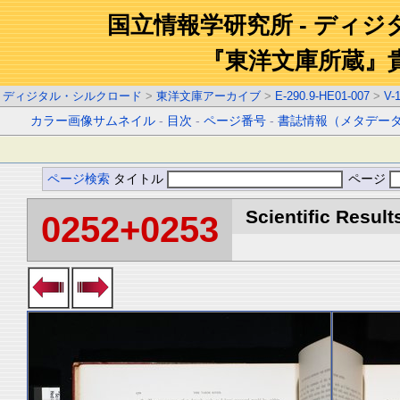
国立情報学研究所 - ディ
『東洋文庫所蔵』
ディジタル・シルクロード
>
東洋文庫アーカイブ
>
E-290.9-HE01-007
>
V-
カラー画像サムネイル
-
目次
-
ページ番号
-
書誌情報（メタデー
ページ検索
タイトル
ページ
Scientific Result
0252+0253