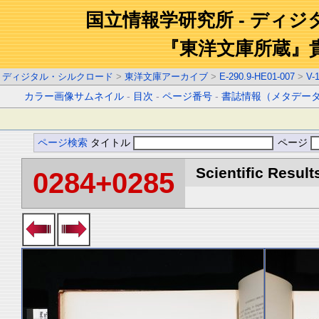
国立情報学研究所 - ディ
『東洋文庫所蔵』
ディジタル・シルクロード
>
東洋文庫アーカイブ
>
E-290.9-HE01-007
>
V-
カラー画像サムネイル
-
目次
-
ページ番号
-
書誌情報（メタデー
ページ検索
タイトル
ページ
Scientific Result
0284+0285