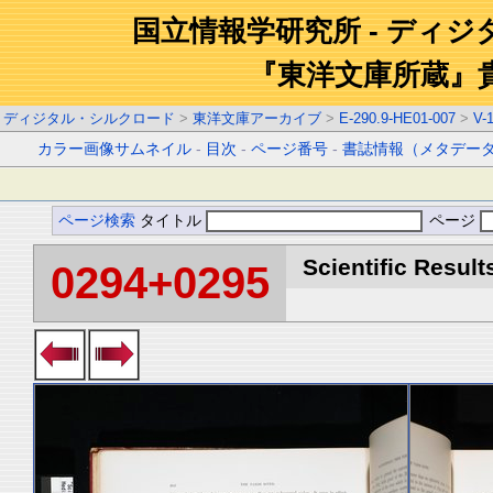
国立情報学研究所 - ディ
『東洋文庫所蔵』
ディジタル・シルクロード
>
東洋文庫アーカイブ
>
E-290.9-HE01-007
>
V-
カラー画像サムネイル
-
目次
-
ページ番号
-
書誌情報（メタデー
ページ検索
タイトル
ページ
Scientific Result
0294+0295