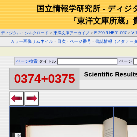
国立情報学研究所 - ディ
『東洋文庫所蔵』
ディジタル・シルクロード
>
東洋文庫アーカイブ
>
E-290.9-HE01-007
>
V-
カラー画像サムネイル
-
目次
-
ページ番号
-
書誌情報（メタデー
ページ検索
タイトル
ページ
Scientific Result
0374+0375