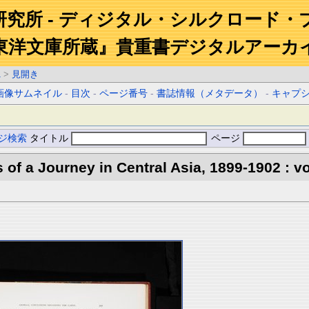
研究所 - ディジタル・シルクロード・
東洋文庫所蔵』貴重書デジタルアーカ
1
>
見開き
画像サムネイル
-
目次
-
ページ番号
-
書誌情報（メタデータ）
-
キャプ
ジ検索
タイトル
ページ
s of a Journey in Central Asia, 1899-1902 : vo