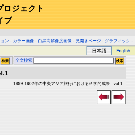
プロジェクト
イブ
ション
-
カラー画像
-
白黒高解像度画像
-
見開きページ
-
グラフィック
-
日本語
English
全文検索
l.1
1899-1902年の中央アジア旅行における科学的成果 : vol.1