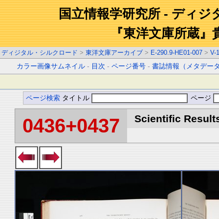
国立情報学研究所 - ディ
『東洋文庫所蔵』
ディジタル・シルクロード
>
東洋文庫アーカイブ
>
E-290.9-HE01-007
>
V-
カラー画像サムネイル
-
目次
-
ページ番号
-
書誌情報（メタデー
ページ検索
タイトル
ページ
Scientific Result
0436+0437