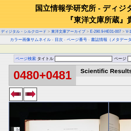
国立情報学研究所 - ディ
『東洋文庫所蔵』
ディジタル・シルクロード
>
東洋文庫アーカイブ
>
E-290.9-HE01-007
>
V-
カラー画像サムネイル
-
目次
-
ページ番号
-
書誌情報（メタデー
ページ検索
タイトル
ページ
Scientific Result
0480+0481