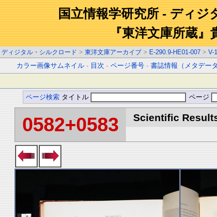
国立情報学研究所 - ディ
『東洋文庫所蔵』
ディジタル・シルクロード
>
東洋文庫アーカイブ
>
E-290.9-HE01-007
>
V-
カラー画像サムネイル
-
目次
-
ページ番号
-
書誌情報（メタデー
ページ検索
タイトル
ページ
Scientific Result
0582+0583