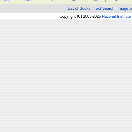
.
559
.
.
.
.
|
.
.
.
.
569
.
.
.
.
|
.
.
.
.
579
.
.
.
.
|
.
.
.
.
590
.
.
.
.
|
.
.
.
.
600
.
.
.
.
|
.
.
.
.
611
.
.
.
.
|
.
.
List of Books
|
Text Search
|
Image S
Copyright (C) 2003-2026
National Institute