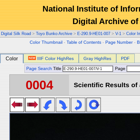
National Institute of Info
Digital Archive 
Digital Silk Road
>
Toyo Bunko Archive
>
E-290.9-HE01-007
>
V-1
>
Color 
Color Thumbnail
-
Table of Contents
-
Page Number
-
B
Color
IIIF Color HighRes
Gray HighRes
PDF
Page Search
Title
Page
0004
Scientific Results of