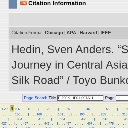
Citation Information
Citation Format:
Chicago
|
APA
|
Harvard
|
IEEE
Hedin, Sven Anders. “Sc
Journey in Central Asia
Silk Road” / Toyo Bunk
Page Search
Title
Page
4
1
2
3
5
6
.
.
.
.
11
.
.
.
.
|
.
.
.
.
22
.
.
.
.
|
.
.
.
.
35
.
.
.
.
|
.
.
.
.
46
.
.
.
.
|
.
.
.
.
56
.
.
.
.
|
.
.
.
.
6
.
.
.
|
.
.
.
.
156
.
.
.
.
|
.
.
.
.
168
.
.
.
.
|
.
.
.
.
181
.
.
.
.
|
.
.
.
.
193
.
.
.
.
|
.
.
.
.
205
.
.
.
.
|
.
.
.
.
215
.
.
.
.
|
.
.
.
.
303
.
.
.
.
|
.
.
.
.
313
.
.
.
.
|
.
.
.
.
323
.
.
.
.
|
.
.
.
.
335
.
.
.
.
|
.
.
.
.
347
.
.
.
.
|
.
.
.
.
35
427
.
.
.
.
|
.
.
.
.
437
.
.
.
.
|
.
.
.
.
447
.
.
.
.
|
.
.
.
.
457
.
.
.
.
|
.
.
.
.
467
.
.
.
.
|
.
.
.
.
478
.
.
.
.
|
.
.
.