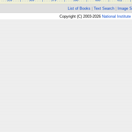
.
.
.
559
.
.
.
.
|
.
.
.
.
569
.
.
.
.
|
.
.
.
.
579
.
.
.
.
|
.
.
.
.
590
.
.
.
.
|
.
.
.
.
600
.
.
.
.
|
.
.
.
.
611
.
.
.
.
|
List of Books
|
Text Search
|
Image S
Copyright (C) 2003-2026
National Institute