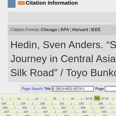
Citation Information
Citation Format:
Chicago
|
APA
|
Harvard
|
IEEE
Hedin, Sven Anders. “Sc
Journey in Central Asia
Silk Road” / Toyo Bunk
Page Search
Title
Page
56
1
.
.
.
.
|
.
.
.
.
11
.
.
.
.
|
.
.
.
.
22
.
.
.
.
|
.
.
.
.
35
.
.
.
.
|
.
.
.
.
46
.
.
.
.
|
.
.
54
55
57
59
.
.
|
.
146
.
.
.
.
|
.
.
.
.
156
.
.
.
.
|
.
.
.
.
168
.
.
.
.
|
.
.
.
.
181
.
.
.
.
|
.
.
.
.
193
.
.
.
.
|
.
.
.
.
205
.
.
.
.
|
.
.
.
.
293
.
.
.
.
|
.
.
.
.
303
.
.
.
.
|
.
.
.
.
313
.
.
.
.
|
.
.
.
.
323
.
.
.
.
|
.
.
.
.
335
.
.
.
.
|
.
.
.
.
347
.
.
.
.
|
.
.
.
.
427
.
.
.
.
|
.
.
.
.
437
.
.
.
.
|
.
.
.
.
447
.
.
.
.
|
.
.
.
.
457
.
.
.
.
|
.
.
.
.
467
.
.
.
.
|
.
.
.
.
478
.
.
.
.
|
.