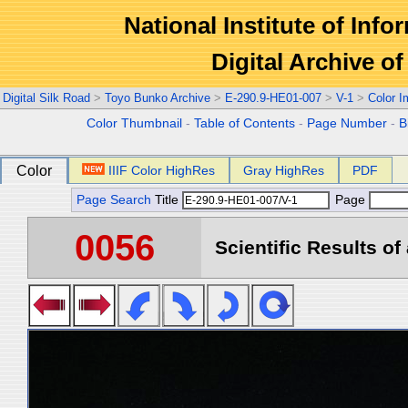
National Institute of Info
Digital Archive 
Digital Silk Road
>
Toyo Bunko Archive
>
E-290.9-HE01-007
>
V-1
>
Color 
Color Thumbnail
-
Table of Contents
-
Page Number
-
B
Color
IIIF Color HighRes
Gray HighRes
PDF
Page Search
Title
Page
0056
Scientific Results of