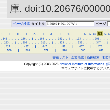
庫. doi:10.20676/0000
ページ検索
タイトル
ページ
61
1
.
.
.
.
|
.
.
.
.
11
.
.
.
.
|
.
.
.
.
22
.
.
.
.
|
.
.
.
.
35
.
.
.
.
|
.
.
.
.
46
.
.
.
.
|
.
.
.
.
56
.
59
60
62
6
.
146
.
.
.
.
|
.
.
.
.
156
.
.
.
.
|
.
.
.
.
168
.
.
.
.
|
.
.
.
.
181
.
.
.
.
|
.
.
.
.
193
.
.
.
.
|
.
.
.
.
205
.
.
.
.
|
.
.
.
.
293
.
.
.
.
|
.
.
.
.
303
.
.
.
.
|
.
.
.
.
313
.
.
.
.
|
.
.
.
.
323
.
.
.
.
|
.
.
.
.
335
.
.
.
.
|
.
.
.
.
347
.
.
.
.
|
.
.
.
.
427
.
.
.
.
|
.
.
.
.
437
.
.
.
.
|
.
.
.
.
447
.
.
.
.
|
.
.
.
.
457
.
.
.
.
|
.
.
.
.
467
.
.
.
.
|
.
.
.
.
478
.
.
.
.
|
.
.
.
.
559
.
.
.
.
|
.
.
.
.
569
.
.
.
.
|
.
.
.
.
579
.
.
.
.
|
.
.
.
.
590
.
.
.
.
|
.
.
.
.
600
.
.
.
.
|
.
.
.
.
611
.
.
.
.
書籍リスト
|
全文検索
|
画像検索
|
地図
Copyright (C) 2003-2026
National Institute of Inform
本ウェブサイトに掲載するデジタ