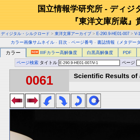
国立情報学研究所 - ディ
『東洋文庫所蔵』
ディジタル・シルクロード
>
東洋文庫アーカイブ
>
E-290.9-HE01-007
>
V-
カラー画像サムネイル
-
目次
-
ページ番号
-
書誌情報（メタデー
カラー
IIIFカラー高解像度
白黒高解像度
PDF
ページ検索
タイトル
ページ
Scientific Results of
0061