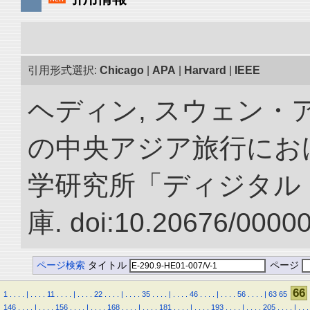
引用形式選択:
Chicago
|
APA
|
Harvard
|
IEEE
ヘディン, スウェン・アン
の中央アジア旅行におけ
学研究所「ディジタル
庫. doi:10.20676/0000
ページ検索
タイトル
ページ
66
1
.
.
.
.
|
.
.
.
.
11
.
.
.
.
|
.
.
.
.
22
.
.
.
.
|
.
.
.
.
35
.
.
.
.
|
.
.
.
.
46
.
.
.
.
|
.
.
.
.
56
.
.
.
.
|
63
65
146
.
.
.
.
|
.
.
.
.
156
.
.
.
.
|
.
.
.
.
168
.
.
.
.
|
.
.
.
.
181
.
.
.
.
|
.
.
.
.
193
.
.
.
.
|
.
.
.
.
205
.
.
.
.
|
.
.
.