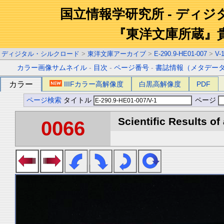
国立情報学研究所 - ディ
『東洋文庫所蔵』
ディジタル・シルクロード
>
東洋文庫アーカイブ
>
E-290.9-HE01-007
>
V-
カラー画像サムネイル
-
目次
-
ページ番号
-
書誌情報（メタデー
カラー
IIIFカラー高解像度
白黒高解像度
PDF
ページ検索
タイトル
ページ
Scientific Results of
0066