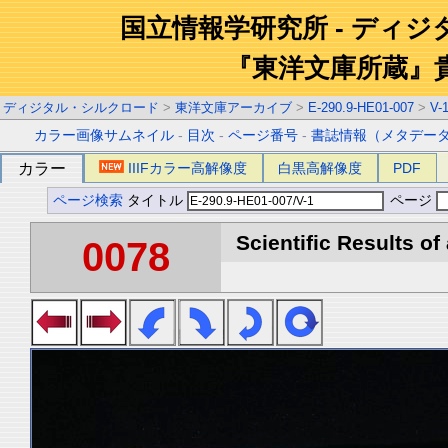
国立情報学研究所 - ディ
『東洋文庫所蔵』
ディジタル・シルクロード
>
東洋文庫アーカイブ
>
E-290.9-HE01-007
>
V-
カラー画像サムネイル
-
目次
-
ページ番号
-
書誌情報（メタデー
カラー
IIIFカラー高解像度
白黒高解像度
PDF
ページ検索
タイトル
ページ
Scientific Results of
0078