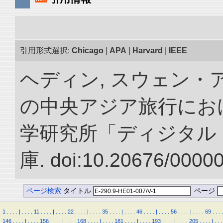
引用形式選択:
Chicago
|
APA
|
Harvard
|
IEEE
ヘディン, スウェン・アン
の中央アジア旅行におけ
学研究所「ディジタル
庫. doi:10.20676/0000
ページ検索
タイトル
ページ
1
.
.
.
.
|
.
.
.
.
11
.
.
.
.
|
.
.
.
.
22
.
.
.
.
|
.
.
.
.
35
.
.
.
.
|
.
.
.
.
46
.
.
.
.
|
.
.
.
.
56
.
.
.
.
|
.
.
.
.
69
.
.
.
.
146
.
.
.
.
|
.
.
.
.
156
.
.
.
.
|
.
.
.
.
168
.
.
.
.
|
.
.
.
.
181
.
.
.
.
|
.
.
.
.
193
.
.
.
.
|
.
.
.
.
205
.
.
.
.
|
.
.
.