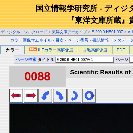
国立情報学研究所 - ディ
『東洋文庫所蔵』
ディジタル・シルクロード
>
東洋文庫アーカイブ
>
E-290.9-HE01-007
>
V-
カラー画像サムネイル
-
目次
-
ページ番号
-
書誌情報（メタデー
カラー
IIIFカラー高解像度
白黒高解像度
PDF
ページ検索
タイトル
ページ
Scientific Results of
0088