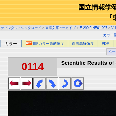
国立情報学
『
ディジタル・シルクロード
>
東洋文庫アーカイブ
>
E-290.9-HE01-007
>
V-
カラー
カラー
IIIFカラー高解像度
白黒高解像度
PDF
ペー
Scientific Results of
0114