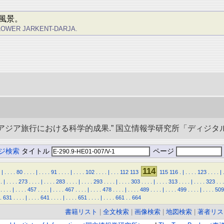
風景。
LOWER JARKENT-DARJA.
央アジア旅行における科学的成果.” 国立情報学研究所「ディジタル・シルクロ
ジ検索
タイトル
ページ
114
|
.
.
.
.
80
.
.
.
.
|
.
.
.
.
91
.
.
.
.
|
.
.
.
.
102
.
.
.
.
|
.
.
.
112
113
115
116
.
|
.
.
.
.
123
.
.
.
.
|
.
|
.
.
.
.
273
.
.
.
.
|
.
.
.
.
283
.
.
.
.
|
.
.
.
.
293
.
.
.
.
|
.
.
.
.
303
.
.
.
.
|
.
.
.
.
313
.
.
.
.
|
.
.
.
.
323
.
.
.
.
.
.
.
|
.
.
.
.
457
.
.
.
.
|
.
.
.
.
467
.
.
.
.
|
.
.
.
.
478
.
.
.
.
|
.
.
.
.
489
.
.
.
.
|
.
.
.
.
499
.
.
.
.
|
.
.
.
.
509
.
631
.
.
.
.
|
.
.
.
.
641
.
.
.
.
|
.
.
.
.
651
.
.
.
.
|
.
.
.
.
661
.
.
664
書籍リスト
|
全文検索
|
画像検索
|
地図検索
|
著者リス