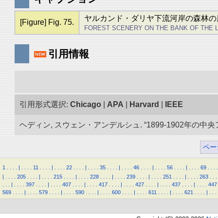
ヤルカンド・ダリヤ下流河岸の森林の
[Figure] Fig. 75.
FOREST SCENERY ON THE BANK OF THE 
引用情報
引用形式選択:
Chicago
|
APA
|
Harvard
|
IEEE
ヘディン, スウェン・アンデルシュ. “1899-1902年の中
ペー
1
.
.
.
.
|
.
.
.
.
11
.
.
.
.
|
.
.
.
.
22
.
.
.
.
|
.
.
.
.
35
.
.
.
.
|
.
.
.
.
46
.
.
.
.
|
.
.
.
.
56
.
.
.
.
|
.
.
.
.
69
.
.
.
.
|
.
.
.
.
205
.
.
.
.
|
.
.
.
.
215
.
.
.
.
|
.
.
.
.
228
.
.
.
.
|
.
.
.
.
239
.
.
.
.
|
.
.
.
.
251
.
.
.
.
|
.
.
.
.
263
.
.
.
.
.
.
|
.
.
.
.
397
.
.
.
.
|
.
.
.
.
407
.
.
.
.
|
.
.
.
.
417
.
.
.
.
|
.
.
.
.
427
.
.
.
.
|
.
.
.
.
437
.
.
.
.
|
.
.
.
.
447
569
.
.
.
.
|
.
.
.
.
579
.
.
.
.
|
.
.
.
.
590
.
.
.
.
|
.
.
.
.
600
.
.
.
.
|
.
.
.
.
611
.
.
.
.
|
.
.
.
.
621
.
.
.
.
|
.
.
.