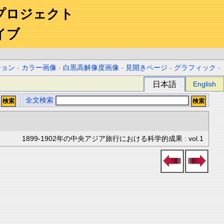
プロジェクト
イブ
ション
-
カラー画像
-
白黒高解像度画像
-
見開きページ
-
グラフィック
-
日本語
English
全文検索
1899-1902年の中央アジア旅行における科学的成果 : vol.1