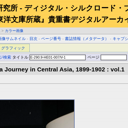
研究所 - ディジタル・シルクロード・
東洋文庫所蔵』貴重書デジタルアーカ
1
>
カラー画像
画像サムネイル
-
目次
-
ページ番号
-
書誌情報（メタデータ）
-
キャプ
グラフィック
ジ検索
タイトル
ページ
 a Journey in Central Asia, 1899-1902 : vol.1