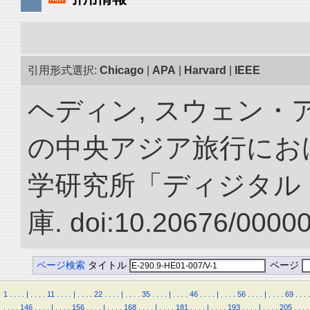
引用形式選択:
Chicago
|
APA
|
Harvard
|
IEEE
ヘディン, スウェン・アン
の中央アジア旅行におけ
学研究所「ディジタル
庫. doi:10.20676/0000
ページ検索
タイトル
ページ
1
.
.
.
.
|
.
.
.
.
11
.
.
.
.
|
.
.
.
.
22
.
.
.
.
|
.
.
.
.
35
.
.
.
.
|
.
.
.
.
46
.
.
.
.
|
.
.
.
.
56
.
.
.
.
|
.
.
.
.
69
.
.
.
.
.
.
.
.
146
.
.
.
.
|
.
.
.
.
156
.
.
.
.
|
.
.
.
.
168
.
.
.
.
|
.
.
.
.
181
.
.
.
.
|
.
.
.
.
193
.
.
.
.
|
.
.
.
.
205
.
.
.
.