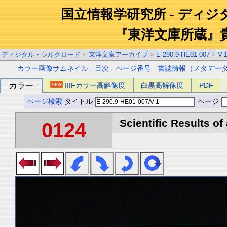
国立情報学研究所 - ディ
『東洋文庫所蔵』
ディジタル・シルクロード
>
東洋文庫アーカイブ
>
E-290.9-HE01-007
>
V-
カラー画像サムネイル
-
目次
-
ページ番号
-
書誌情報（メタデー
カラー
IIIFカラー高解像度
白黒高解像度
PDF
ページ検索
タイトル
ページ
Scientific Results of
0124